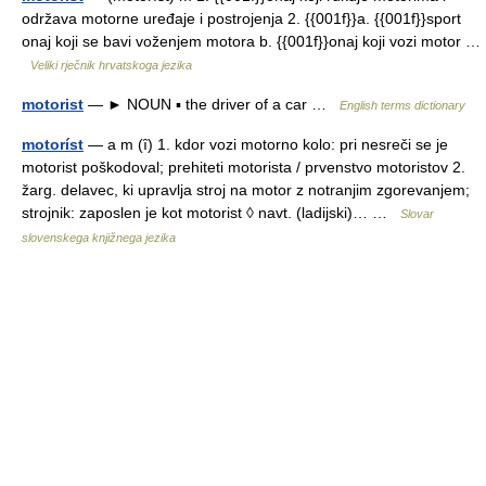
održava motorne uređaje i postrojenja 2. {{001f}}a. {{001f}}sport
onaj koji se bavi voženjem motora b. {{001f}}onaj koji vozi motor …
Veliki rječnik hrvatskoga jezika
motorist
— ► NOUN ▪ the driver of a car …
English terms dictionary
motoríst
— a m (ȋ) 1. kdor vozi motorno kolo: pri nesreči se je
motorist poškodoval; prehiteti motorista / prvenstvo motoristov 2.
žarg. delavec, ki upravlja stroj na motor z notranjim zgorevanjem;
strojnik: zaposlen je kot motorist ◊ navt. (ladijski)… …
Slovar
slovenskega knjižnega jezika