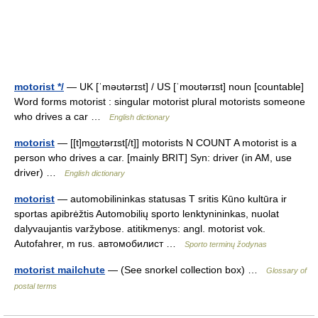
motorist */
— UK [ˈməʊtərɪst] / US [ˈmoʊtərɪst] noun [countable]
Word forms motorist : singular motorist plural motorists someone
who drives a car …
English dictionary
motorist
— [[t]mo͟ʊtərɪst[/t]] motorists N COUNT A motorist is a
person who drives a car. [mainly BRIT] Syn: driver (in AM, use
driver) …
English dictionary
motorist
— automobilininkas statusas T sritis Kūno kultūra ir
sportas apibrėžtis Automobilių sporto lenktynininkas, nuolat
dalyvaujantis varžybose. atitikmenys: angl. motorist vok.
Autofahrer, m rus. автомобилист …
Sporto terminų žodynas
motorist mailchute
— (See snorkel collection box) …
Glossary of
postal terms