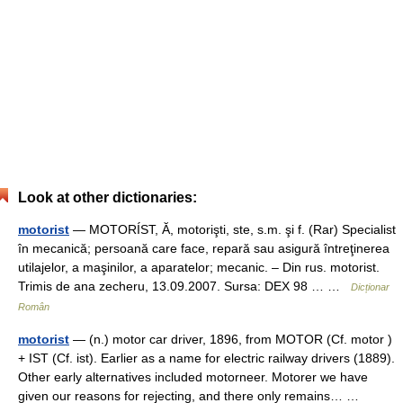
Look at other dictionaries:
motorist
— MOTORÍST, Ă, motorişti, ste, s.m. şi f. (Rar) Specialist
în mecanică; persoană care face, repară sau asigură întreţinerea
utilajelor, a maşinilor, a aparatelor; mecanic. – Din rus. motorist.
Trimis de ana zecheru, 13.09.2007. Sursa: DEX 98 … …
Dicționar
Român
motorist
— (n.) motor car driver, 1896, from MOTOR (Cf. motor )
+ IST (Cf. ist). Earlier as a name for electric railway drivers (1889).
Other early alternatives included motorneer. Motorer we have
given our reasons for rejecting, and there only remains… …