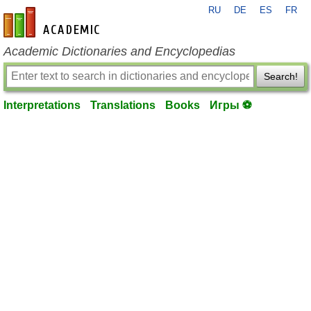
RU
DE
ES
FR
en-academic.com
Academic Dictionaries and Encyclopedias
Search!
Interpretations
Translations
Books
Игры ⚽