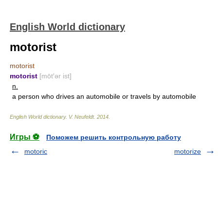
English World dictionary
motorist
motorist
motorist
[mōt′ər ist]
n.
a person who drives an automobile or travels by automobile
English World dictionary
.
V. Neufeldt
.
2014
.
Игры ⚽
Поможем решить контрольную работу
motoric
motorize